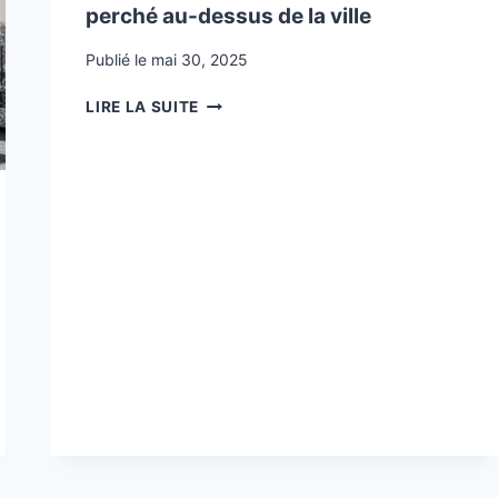
perché au-dessus de la ville
Publié le
mai 30, 2025
JARDIN
LIRE LA SUITE
SUR
LE
TOIT
(RUE
DES
HAIES,
PARIS
20E)
:
UN
ÉCRIN
ÉCOLOGIQUE
PERCHÉ
AU-
DESSUS
DE