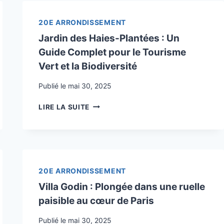
LA
VILLE
20E ARRONDISSEMENT
Jardin des Haies-Plantées : Un
Guide Complet pour le Tourisme
Vert et la Biodiversité
Publié le
mai 30, 2025
JARDIN
LIRE LA SUITE
DES
HAIES-
PLANTÉES
:
UN
GUIDE
20E ARRONDISSEMENT
COMPLET
Villa Godin : Plongée dans une ruelle
POUR
paisible au cœur de Paris
LE
TOURISME
Publié le
mai 30, 2025
VERT