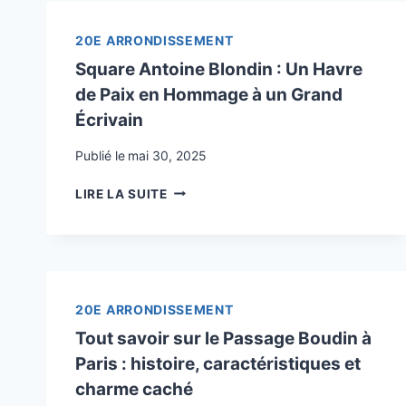
PANORAMA
MÉCONNU
20E ARRONDISSEMENT
SUR
Square Antoine Blondin : Un Havre
LES
de Paix en Hommage à un Grand
TOITS
DE
Écrivain
PARIS
Publié le
mai 30, 2025
SQUARE
LIRE LA SUITE
ANTOINE
BLONDIN
:
UN
HAVRE
DE
20E ARRONDISSEMENT
PAIX
Tout savoir sur le Passage Boudin à
EN
Paris : histoire, caractéristiques et
HOMMAGE
À
charme caché
UN