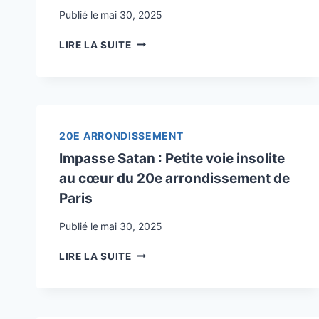
GRAND
Publié le
mai 30, 2025
ÉCRIVAIN
TOUT
LIRE LA SUITE
SAVOIR
SUR
LE
PASSAGE
BOUDIN
À
20E ARRONDISSEMENT
PARIS
Impasse Satan : Petite voie insolite
:
au cœur du 20e arrondissement de
HISTOIRE,
CARACTÉRISTIQUES
Paris
ET
CHARME
Publié le
mai 30, 2025
CACHÉ
IMPASSE
LIRE LA SUITE
SATAN
:
PETITE
VOIE