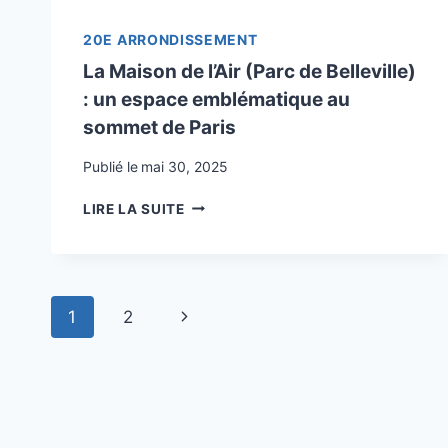
INSOLITE
AU
20E ARRONDISSEMENT
CŒUR
La Maison de l’Air (Parc de Belleville)
DU
: un espace emblématique au
20E
ARRONDISSEMENT
sommet de Paris
DE
PARIS
Publié le
mai 30, 2025
LA
LIRE LA SUITE
MAISON
DE
L’AIR
(PARC
Navigation
DE
Page
1
2
BELLEVILLE)
de
:
suivante
UN
page
ESPACE
EMBLÉMATIQUE
AU