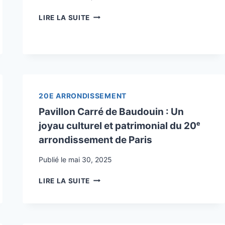
ET
VILLA
LA
LIRE LA SUITE
GODIN
BIODIVERSITÉ
:
PLONGÉE
DANS
UNE
RUELLE
PAISIBLE
20E ARRONDISSEMENT
AU
Pavillon Carré de Baudouin : Un
CŒUR
DE
joyau culturel et patrimonial du 20ᵉ
PARIS
arrondissement de Paris
Publié le
mai 30, 2025
PAVILLON
LIRE LA SUITE
CARRÉ
DE
BAUDOUIN
: