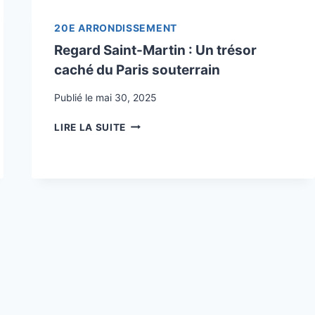
UN
JOYAU
20E ARRONDISSEMENT
CULTUREL
Regard Saint-Martin : Un trésor
ET
caché du Paris souterrain
PATRIMONIAL
DU
Publié le
mai 30, 2025
20ᵉ
ARRONDISSEMENT
REGARD
DE
LIRE LA SUITE
SAINT-
PARIS
MARTIN
:
UN
TRÉSOR
CACHÉ
DU
PARIS
SOUTERRAIN